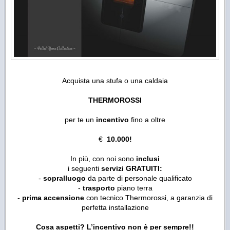
Acquista una stufa o una caldaia
THERMOROSSI
per te un
incentivo
fino a oltre
€
10.000!
In più, con noi sono
inclusi
i seguenti
servizi GRATUITI:
-
sopralluogo
da parte di personale qualificato
-
trasporto
piano terra
-
prima accensione
con tecnico Thermorossi, a garanzia di
perfetta installazione
Cosa aspetti? L’incentivo non è per sempre!!